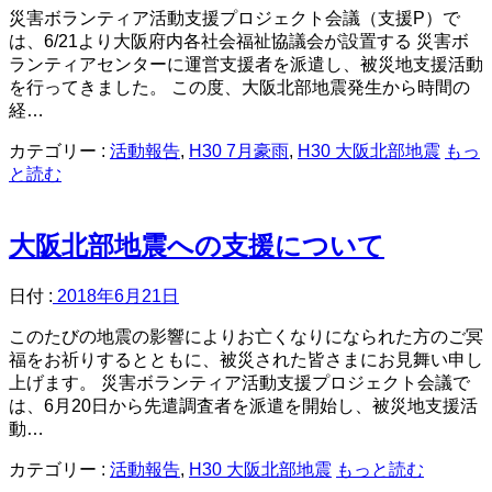
災害ボランティア活動支援プロジェクト会議（支援P）で
は、6/21より大阪府内各社会福祉協議会が設置する 災害ボ
ランティアセンターに運営支援者を派遣し、被災地支援活動
を行ってきました。 この度、大阪北部地震発生から時間の
経…
カテゴリー :
活動報告
,
H30 7月豪雨
,
H30 大阪北部地震
もっ
と読む
大阪北部地震への支援について
日付 :
2018年6月21日
このたびの地震の影響によりお亡くなりになられた方のご冥
福をお祈りするとともに、被災された皆さまにお見舞い申し
上げます。 災害ボランティア活動支援プロジェクト会議で
は、6月20日から先遣調査者を派遣を開始し、被災地支援活
動…
カテゴリー :
活動報告
,
H30 大阪北部地震
もっと読む