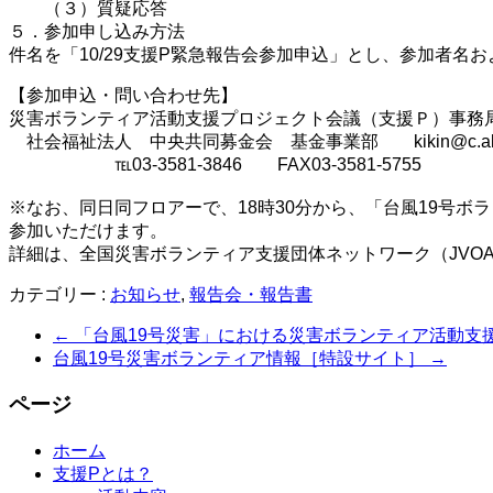
（３）質疑応答
５．参加申し込み方法
件名を「10/29支援P緊急報告会参加申込」とし、参加者名お
【参加申込・問い合わせ先】
災害ボランティア活動支援プロジェクト会議（支援Ｐ）事務
社会福祉法人 中央共同募金会 基金事業部 kikin@c.akaiha
℡03-3581-3846 FAX03-3581-5755
※なお、同日同フロアーで、18時30分から、「台風19号
参加いただけます。
詳細は、全国災害ボランティア支援団体ネットワーク（JVO
カテゴリー :
お知らせ
,
報告会・報告書
←
「台風19号災害」における災害ボランティア活動支
台風19号災害ボランティア情報［特設サイト］
→
ページ
ホーム
支援Pとは？