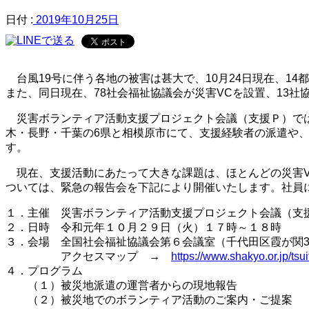
日付 :
2019年10月25日
台風19号に伴う各地の被害は甚大で、10月24日現在、14
また、同日現在、78社会福祉協議会が災害VCを設置、13
災害ボランティア活動支援プロジェクト会議（支援Ｐ）では
木・長野・千葉の6県と相模原市にて、支援経験者の派遣や
す。
現在、支援活動にあたって大きな課題は、ほとんどの災害V
ついては、緊急の報告会を下記により開催いたします。社員
１．主催 災害ボランティア活動支援プロジェクト会議（支
２．日時 令和元年１０月２９日（火）１７時～１８時
３．会場 全国社会福祉協議会第６会議室（千代田区霞が関3‐
アクセスマップ →
https://www.shakyo.or.jp/tsu
４．プログラム
（１）被災地派遣の運営者からの現地報告
（２）被災地でのボランティア活動のご案内・ご提案