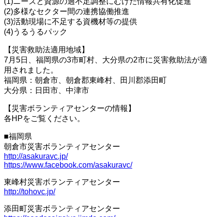
(1)ニーズと資源の過不足調整にむけた情報共有化促進
(2)多様なセクター間の連携協働推進
(3)活動現場に不足する資機材等の提供
(4)うるうるパック
【災害救助法適用地域】
7月5日、福岡県の3市町村、大分県の2市に災害救助法が適
用されました。
福岡県：朝倉市、朝倉郡東峰村、田川郡添田町
大分県：日田市、中津市
【災害ボランティアセンターの情報】
各HPをご覧ください。
■福岡県
朝倉市災害ボランティアセンター
http://asakuravc.jp/
https://www.facebook.com/asakuravc/
東峰村災害ボランティアセンター
http://tohovc.jp/
添田町災害ボランティアセンター