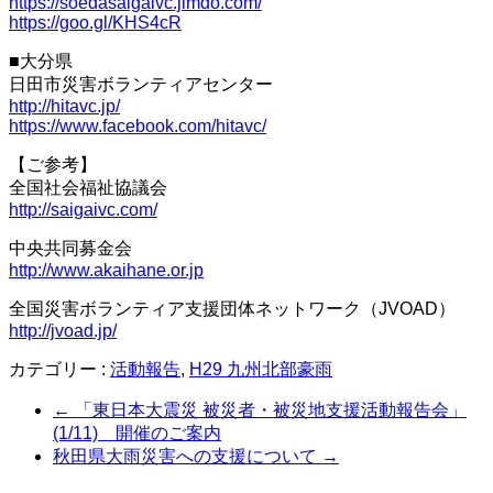
https://soedasaigaivc.jimdo.com/
https://goo.gl/KHS4cR
■大分県
日田市災害ボランティアセンター
http://hitavc.jp/
https://www.facebook.com/hitavc/
【ご参考】
全国社会福祉協議会
http://saigaivc.com/
中央共同募金会
http://www.akaihane.or.jp
全国災害ボランティア支援団体ネットワーク（JVOAD）
http://jvoad.jp/
カテゴリー :
活動報告
,
H29 九州北部豪雨
←
「東日本大震災 被災者・被災地支援活動報告会」
(1/11) 開催のご案内
秋田県大雨災害への支援について
→