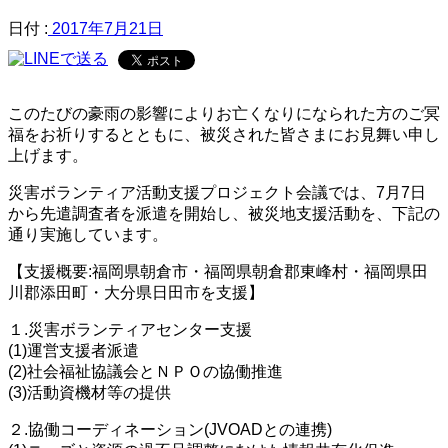
日付 :
2017年7月21日
このたびの豪雨の影響によりお亡くなりになられた方のご冥
福をお祈りするとともに、被災された皆さまにお見舞い申し
上げます。
災害ボランティア活動支援プロジェクト会議では、7月7日
から先遣調査者を派遣を開始し、被災地支援活動を、下記の
通り実施しています。
【支援概要:福岡県朝倉市・福岡県朝倉郡東峰村・福岡県田
川郡添田町・大分県日田市を支援】
１.災害ボランティアセンター支援
(1)運営支援者派遣
(2)社会福祉協議会とＮＰＯの協働推進
(3)活動資機材等の提供
２.協働コーディネーション(JVOADとの連携)